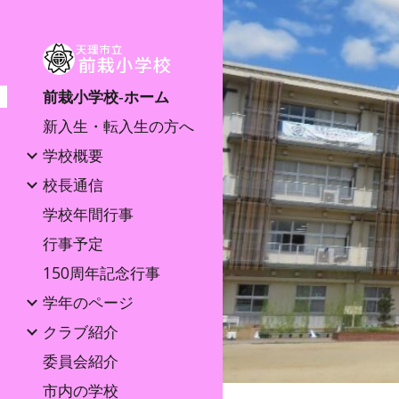
Sk
前栽小学校‐ホーム
新入生・転入生の方へ
学校概要
校長通信
学校年間行事
行事予定
150周年記念行事
学年のページ
クラブ紹介
委員会紹介
市内の学校