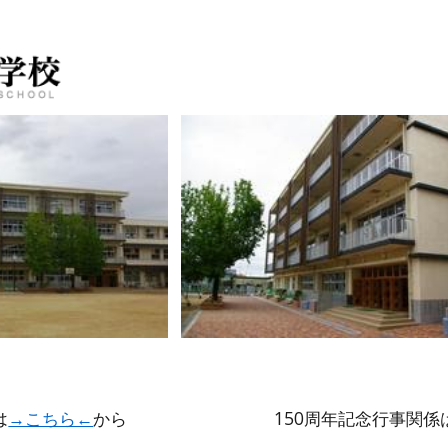
は
→こちら←
から
150周年記念行事関係