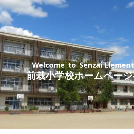
ip to main content
Skip to navigat
Welcome to Senzai Elementa
前栽小学校
ホームページ