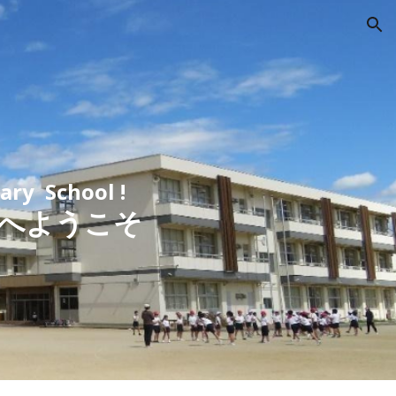
ion
ry School !
へようこそ