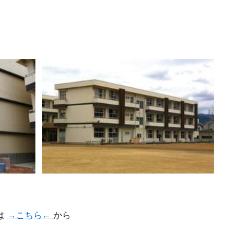
は
→こちら←
から