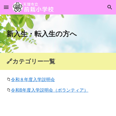
Skip to main content
Skip to navigation
新入生・転入生の方へ
🔗カテゴリー一覧
📁
令和８年度入学説明会
📁
令和8年度入学説明会（ボランティア）