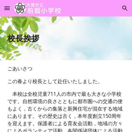
Skip to main content
Skip to navigation
校長挨拶
ごあいさつ
この春より校長として赴任いたしました。
本校は全校児童711人の市内で最も大きな小学校
です。自然環境の良さとともに都市圏への交通の便
もよく，古くからの集落と新興住宅が混在する地域
にあります。その歴史は古く，本年度創立150周年
を迎えます。保護者による育友会活動，地域の方々
によるボランティア活動，各関係諸団体による活動